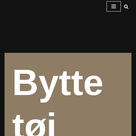
Spring
til
indhold
Bytte
tøj