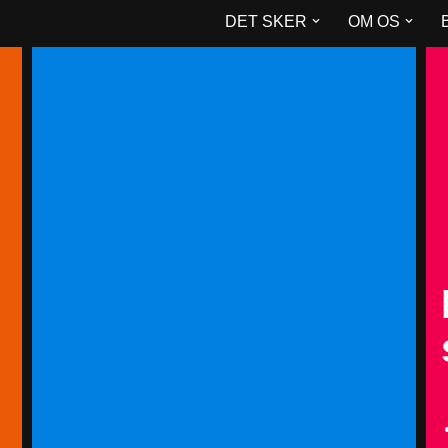
DET SKER
OM OS