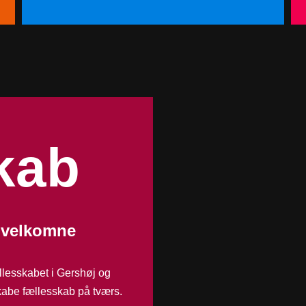
kab
r velkomne
llesskabet i Gershøj og
skabe fællesskab på tværs.