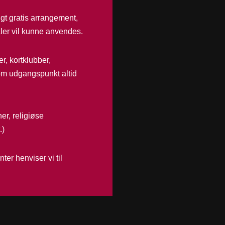
ligt gratis arrangement,
ler vil kunne anvendes.
er, kortklubber,
om udgangspunkt altid
er, religiøse
.)
ter henviser vi til